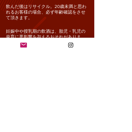
飲んだ後はリサイクル。20歳未満と思わ
れるお客様の場合、必ず年齢確認をさせ
て頂きます。
妊娠中や授乳期の飲酒は、胎児・乳児の
発育に悪影響を与えるおそれがありま
す。お酒は楽しく、ほどほどに。
In Japan, drinking alcohol under the age of 20 is
prohibited by law. We do not sell alcohol
beverages to consumers under the age of 20.
Driving while intoxicated is prohibited by law.
Drinking alcohol during pregnancy or lactation may
adversely affect the development of a child.
Drink alcohol safely and in moderation. Recycle
materials after drinking.
If you appear to be under
the age of 20, we will always check your age.
- Craft Instinct Japan クラフト・インスティ
ンクト・ジャパン合同会社
Copyright
2020-2022
Craft Instinct Japan.​
All Rights Reserved.