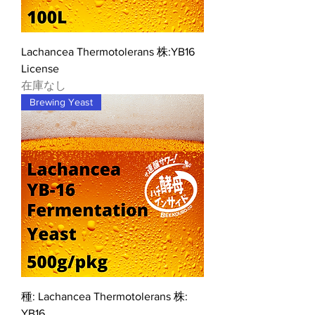
Lachancea Thermotolerans 株:​YB16
License
在庫なし
Brewing Yeast
種: Lachancea Thermotolerans 株:​
YB16