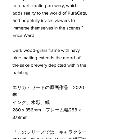
to a participating brewery, which
adds reality to the world of KuraCats,
and hopefully invites viewers to
immerse themselves in the scenes.”
Erica Ward
Dark wood-grain frame with navy
blue matting extends the mood of
the sake brewery depicted within the
painting.
エリカ・ワードの原画作品 2020
年
インク、水彩、紙
280 x 356mm、フレーム幅288 x
379mm
「このシリーズでは、キャラクター