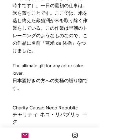
時半です）。一日の最初の仕事は、
米を蒸すことです。ここでは、米を
蒸し終えた蔵猫潤が米を取り除く作
業をしている。この作業は早朝のト
レーニングのようなものなので、こ
の作品に名前「蒸米 de 体操」をつ
けました。
The ultimate gift for any art or sake
lover.
日本酒好きの方への究極の贈り物で
す。
Charity Cause: Neco Republic
チャリティ: ネコ・リパブリッ
ク
Erica Ward has selected Neco
送料・手数料 / Shipping and
Republic for her supported charity