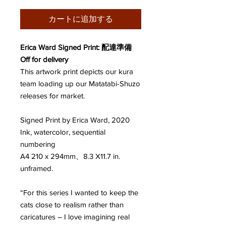
カートに追加する
Erica Ward Signed Print: 配達準備
Off for delivery
This artwork print depicts our kura
team loading up our Matatabi-Shuzo
releases for market.
Signed Print by Erica Ward, 2020
Ink, watercolor, sequential
numbering
A4 210 x 294mm、8.3 X11.7 in.
unframed.
“For this series I wanted to keep the
cats close to realism rather than
caricatures ― I love imagining real