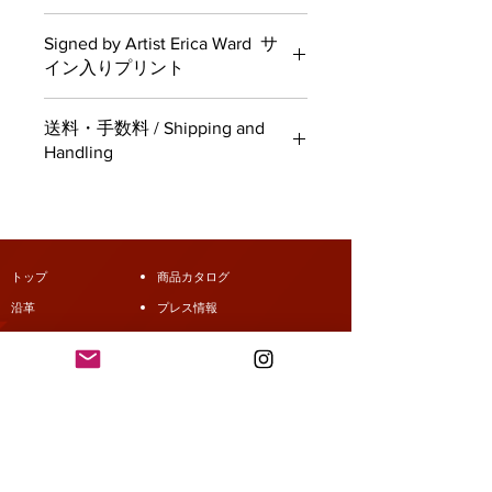
Erica Ward has selected Neco
Signed by Artist Erica Ward サ
Republic for her supported charity
イン入りプリント
cause for this release. For each sale
of this product, 20% (¥200) is
100 available all signed by Erica.
allocated to Neco Republic from Erica
送料・手数料 / Shipping and
100枚のプリントが用意されており、
and the Kura Cats. For more
Handling
すべてにエリカのサインが入っていま
infomation on the work of Neco
す。
Republic please see their website.
Japan Domestic Shipping Available ・
https://www.neco-republic.jp
日本国内配送可能
International Shipping Available・ 国際
Erica Ward氏は、今回の発売にあた
配送可能
トップ
商品カタログ
り、支援している慈善団体に「ネコ・
ATTENTION EU CUSTOMERS: starting
リパブリック」を選びました。この商
沿革
プレス情報
July 1st, 2021 new laws for import
品の売上の20％（200円）が、エリカ
customs fees have been put in place.
企業情報
オンラインショップ
さんと蔵猫たちからネコ・リパブリッ
You may be required to pay a fee on
代表挨拶
ご注文について
クに寄付されます。 ネコ・リパブリ
your incoming parcel from Japan,
ックの活動についての詳細は、ウェブ
regardless of its monetary value.
サイトをご覧ください。
Please check your country's import
https://www.neco-republic.jp
fees before ordering from Japan.
取引条件・お見積り依頼
振込先情報