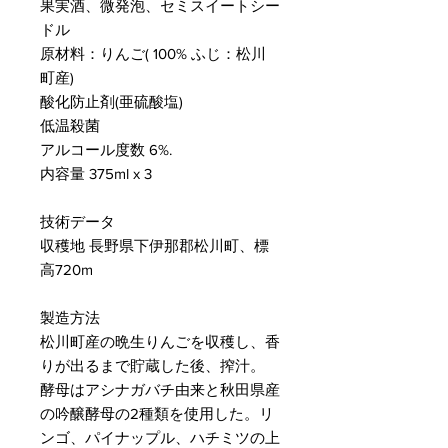
果実酒、微発泡、セミスイートシー
ドル
原材料：りんご( 100% ふじ：松川
町産)
酸化防止剤(亜硫酸塩)
低温殺菌
アルコール度数 6%.
内容量 375ml x 3
技術データ
収穫地 長野県下伊那郡松川町、標
高720m
製造方法
松川町産の晩生りんごを収穫し、香
りが出るまで貯蔵した後、搾汁。
酵母はアシナガバチ由来と秋田県産
の吟醸酵母の2種類を使用した。リ
ンゴ、パイナップル、ハチミツの上