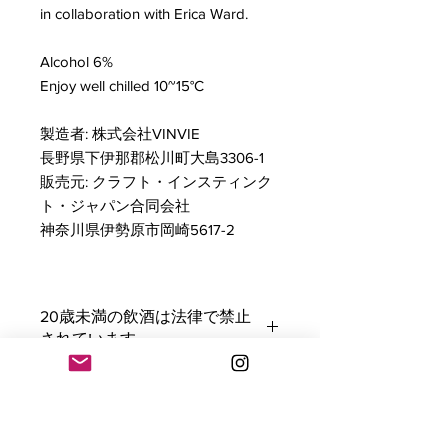
in collaboration with Erica Ward.
Alcohol 6%
Enjoy well chilled 10~15°C
製造者: 株式会社VINVIE
長野県下伊那郡松川町大島3306-1
販売元: クラフト・インスティンク
ト・ジャパン合同会社
神奈川県伊勢原市岡崎5617-2
20歳未満の飲酒は法律で禁止
されています。
Consumers must be 20 years of age
GTIN：
to participate in alcohol consumption.
4595641027012