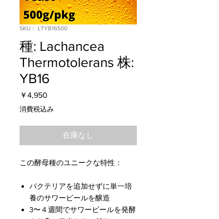
SKU： LTYB16500
種: Lachancea
Thermotolerans 株:​
YB16
価
￥4,950
格
消費税込み
在庫なし
この酵母種のユニークな特性：
バクテリアを追加せずに単一培
養のサワービールを醸造
3〜４週間でサワービールを発酵