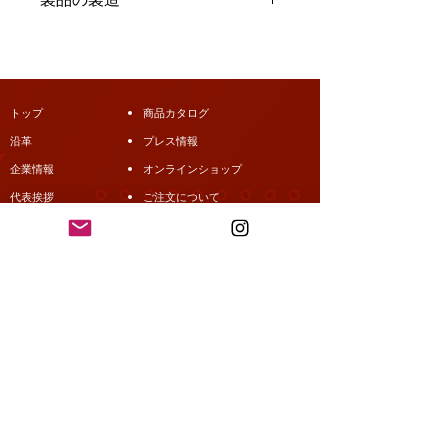
(サワー ランビック ・アメリカンサワ
ー・サワーフルーツ サワーブロン
https://www.abbiotek.com
ド・​ゴーゼ・​グーズ 風 )
¥4500 ( 税込￥4950 ）
代表的なシードルスタイル​:トラディ
ショナル
トップ
商品カタログ
沿革
プレス情報
企業情報
オンラインショップ
代表挨拶
ご注文について
取引条件・お見積り依頼
振込先情報
お問い合わせ ・営業時間
アクセス情報
20歳未満の方にお酒を販売いたしており
ません。飲酒運転は法律で禁止されてい
ます。