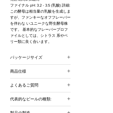
ファイナル pH: 3.2 - 3.5 (乳酸) 詳細:
この酵母は相当量の乳酸を生成しま
すが、ファンキーなオフフレーバー
を伴わな いユニークな野生酵母株
です。 基本的なフレーバープロフ
ァイルとしては、シトラス 系やベ
リー類に良く合います。
パッケージサイズ
500g
商品仕様
賞味期限: 4月 2023
ビール製造の必要条件:
よくあるご質問
100Lあたり酵母100g
https://www.beekoubo.co
代表的なビールの種類​:
サワー
製品の製造