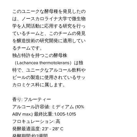
このユニークな酵母種を発見したの
は、ノースカロライナ大学で微生物
学を人間活動に応用する研究を行っ
ているチームと、このチームの発見
を醸造技術の研究開発に適用してい
るチームです。
独占特許を持つこの酵母株
（Lachancea thermotolerans）は独
特で、ユニークなアルコール飲料や
ビールの製造に使用されているサッ
カロミケス科に属します。
香り: フルーティー
アルコール許容値​: ミディアム (10%
ABV max.) 最終比重: 1.005-1.015
フロキュレーション​: 高
発酵最適温度​: 23​° ​- 28​° C
発酵期間:約3週間