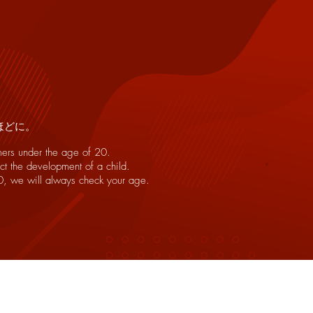
います。
ほどに。
mers under the age of 20.
ct the development of a child.
0, we will always check your age.