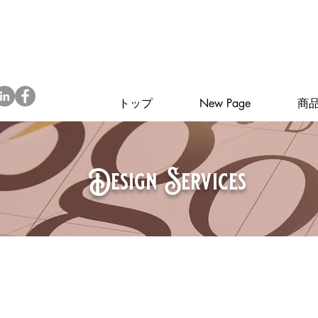
トップ
New Page
商
Design Services