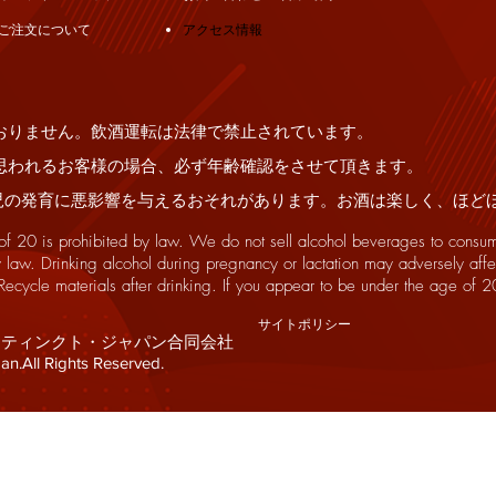
ご注文について
アクセス情報
特定商取​引法
満の飲酒は法律で禁止されて
おりません。飲酒運転は法律で禁止されています。
思われるお客様の場合、必ず年齢確認をさせて頂きます。
児の発育に悪影響を与えるおそれがあります。お酒は楽しく、ほど
 of 20 is prohibited by law. We do not sell alcohol beverages to consu
y law. Drinking alcohol during pregnancy or lactation may adversely affe
Recycle materials after drinking.
If you appear to be under the age of 2
サイトポリシー
ラフト・インスティンクト・ジャパン合同会社
n.​All Rights Reserved.