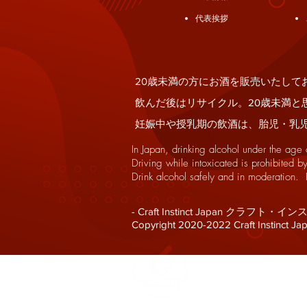
代表挨拶
20歳未
20歳未満の方にお酒を販売いたして
飲んだ後はリサイクル。20歳未満と
妊娠中や授乳期の飲酒は、胎児・乳
In Japan, drinking alcohol under the age
Driving while intoxicated is prohibited b
Drink alcohol safely and in moderation. 
- Craft Instinct Japan ク
Copyright 2020-2022 Craft Instinct Japa