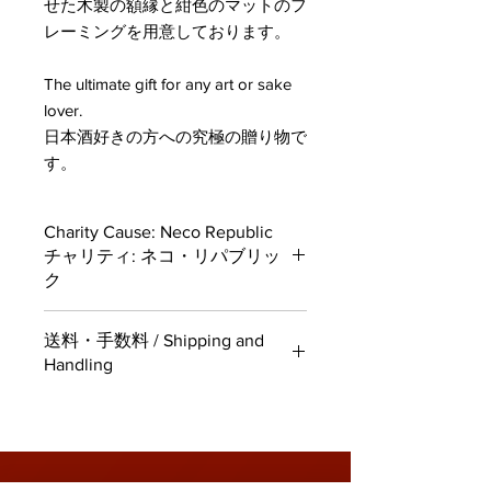
せた木製の額縁と紺色のマットのフ
レーミングを用意しております。
The ultimate gift for any art or sake
lover.
日本酒好きの方への究極の贈り物で
す。
Charity Cause: Neco Republic
チャリティ: ネコ・リパブリッ
ク
Erica Ward has selected Neco
送料・手数料 / Shipping and
Republic for her supported charity
Handling
cause for this release. For each sale
of this product, 20% (¥12000) is
Japan Domestic Shipping Available ・
allocated to Neco Republic from Erica
日本国内配送可能
and the Kura Cats. For more
infomation on the work of Neco
Republic please see their website.
TOP
PORTFOLIO