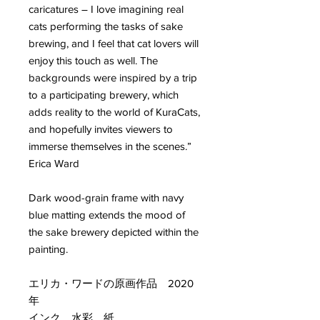
caricatures ― I love imagining real
cats performing the tasks of sake
brewing, and I feel that cat lovers will
enjoy this touch as well. The
backgrounds were inspired by a trip
to a participating brewery, which
adds reality to the world of KuraCats,
and hopefully invites viewers to
immerse themselves in the scenes.”
Erica Ward
Dark wood-grain frame with navy
blue matting extends the mood of
the sake brewery depicted within the
painting.
エリカ・ワードの原画作品 2020
年
インク、水彩、紙