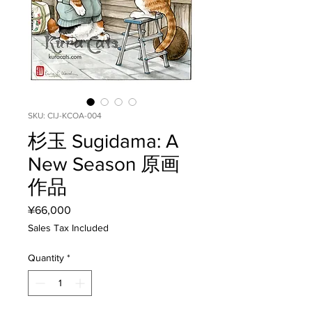
SKU: CIJ-KCOA-004
杉玉 Sugidama: A
New Season 原画
作品
Price
¥66,000
Sales Tax Included
Quantity
*