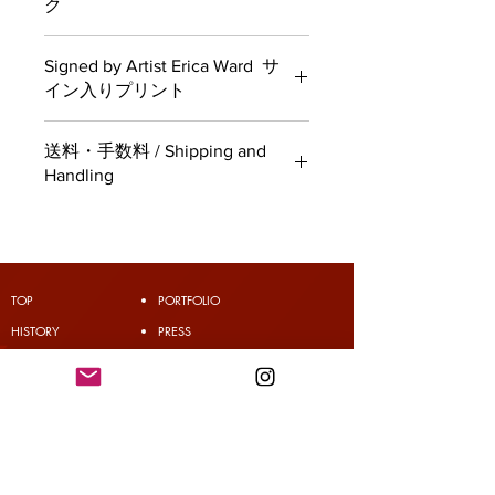
ク
Erica Ward has selected Neco
Signed by Artist Erica Ward サ
Republic for her supported charity
イン入りプリント
cause for this release. For each sale
of this product, 20% (¥200) is
100 available all signed by Erica.
allocated to Neco Republic from Erica
送料・手数料 / Shipping and
100枚のプリントが用意されており、
and the Kura Cats. For more
Handling
すべてにエリカのサインが入っていま
infomation on the work of Neco
す。
Republic please see their website.
Japan Domestic Shipping Available ・
https://www.neco-republic.jp
日本国内配送可能
International Shipping Available・ 国際
Erica Ward氏は、今回の発売にあた
配送可能
TOP
PORTFOLIO
り、支援している慈善団体に「ネコ・
ATTENTION EU CUSTOMERS: starting
リパブリック」を選びました。この商
​HISTORY
PRESS
July 1st, 2021 new laws for import
品の売上の20％（200円）が、エリカ
customs fees have been put in place.
COMPANY
SHOP ONLINE
さんと蔵猫たちからネコ・リパブリッ
You may be required to pay a fee on
INFORMATION
HOW TO ORDER
クに寄付されます。 ネコ・リパブリ
your incoming parcel from Japan,
ックの活動についての詳細は、ウェブ
TOP MESSAGE
regardless of its monetary value.
サイトをご覧ください。
Please check your country's import
https://www.neco-republic.jp
fees before ordering from Japan.