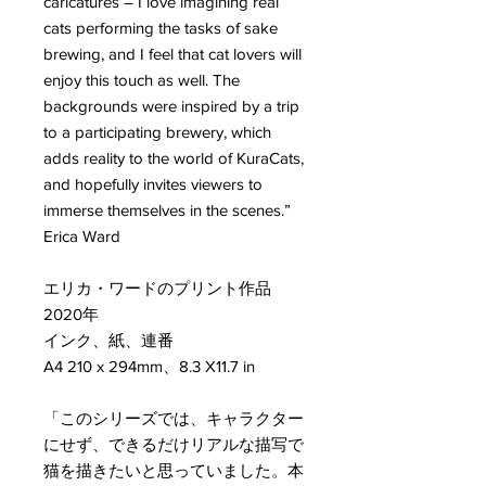
caricatures ― I love imagining real
cats performing the tasks of sake
brewing, and I feel that cat lovers will
enjoy this touch as well. The
backgrounds were inspired by a trip
to a participating brewery, which
adds reality to the world of KuraCats,
and hopefully invites viewers to
immerse themselves in the scenes.”
Erica Ward
エリカ・ワードのプリント作品
2020年
インク、紙、連番
A4 210 x 294mm、8.3 X11.7 in
「このシリーズでは、キャラクター
にせず、できるだけリアルな描写で
猫を描きたいと思っていました。本