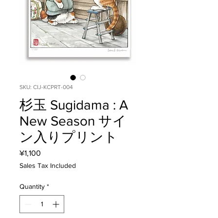
SKU: CIJ-KCPRT-004
杉玉 Sugidama : A
New Season サイ
ン入りプリント
Price
¥1,100
Sales Tax Included
Quantity
*