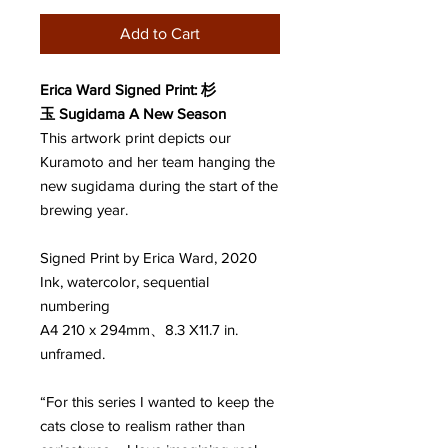
Add to Cart
Erica Ward Signed Print: 杉
玉 Sugidama A New Season
This artwork print depicts our
Kuramoto and her team hanging the
new sugidama during the start of the
brewing year.
Signed Print by Erica Ward, 2020
Ink, watercolor, sequential
numbering
A4 210 x 294mm、8.3 X11.7 in.
unframed.
“For this series I wanted to keep the
cats close to realism rather than