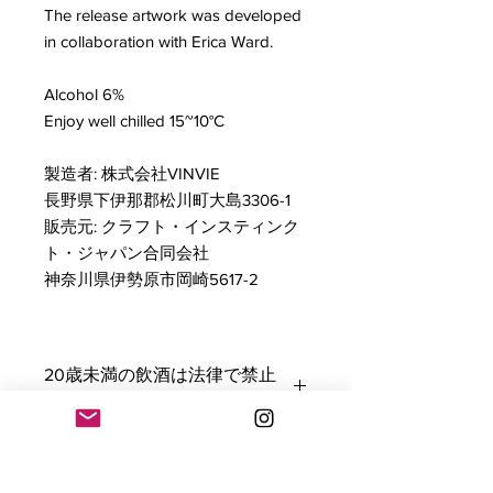
The release artwork was developed
in collaboration with Erica Ward.
Alcohol 6%
Enjoy well chilled 15~10°C
製造者: 株式会社VINVIE
長野県下伊那郡松川町大島3306-1
販売元: クラフト・インスティンク
ト・ジャパン合同会社
神奈川県伊勢原市岡崎5617-2
20歳未満の飲酒は法律で禁止
されています。
Consumers must be 20 years of age
GTIN：
to participate in alcohol consumption.