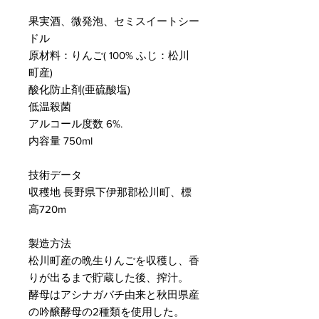
果実酒、微発泡、セミスイートシー
ドル
原材料：りんご( 100% ふじ：松川
町産)
酸化防止剤(亜硫酸塩)
低温殺菌
アルコール度数 6%.
内容量 750ml
技術データ
収穫地 長野県下伊那郡松川町、標
高720m
製造方法
松川町産の晩生りんごを収穫し、香
りが出るまで貯蔵した後、搾汁。
酵母はアシナガバチ由来と秋田県産
の吟醸酵母の2種類を使用した。