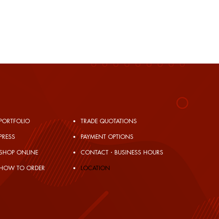
PORTFOLIO
TRADE QUOTATIONS
PRESS
PAYMENT OPTIONS
SHOP ONLINE
CONTACT・BUSINESS HOURS
HOW TO ORDER
​LOCATION
JAPAN SCTL
満の飲酒は法律で禁止されて