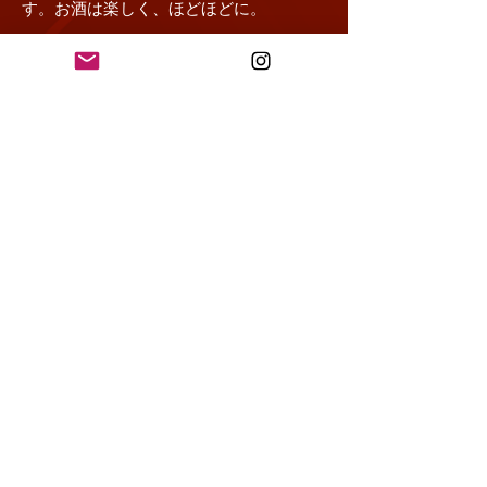
す。お酒は楽しく、ほどほどに。
In Japan, drinking alcohol under the age of 20 is
prohibited by law. We do not sell alcohol
beverages to consumers under the age of 20.
Driving while intoxicated is prohibited by law.
Drinking alcohol during pregnancy or lactation may
adversely affect the development of a child.
Drink alcohol safely and in moderation. Recycle
materials after drinking.
If you appear to be under
the age of 20, we will always check your age.
- Craft Instinct Japan クラフト・インスティ
ンクト・ジャパン合同会社
Copyright
2020-2022
Craft Instinct Japan.​
All Rights Reserved.
サイトポリシー