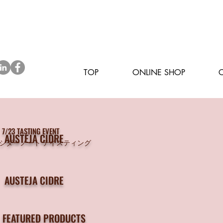
TOP
ONLINE SHOP
7/23 TASTING EVENT
AUSTEJA CIDRE
シダーノート テイスティング
AUSTEJA CIDRE
FEATURED PRODUCTS