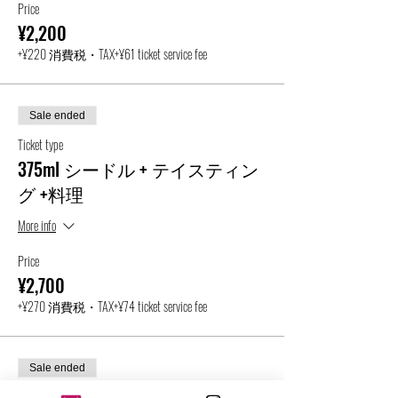
Price
¥2,200
+¥220 消費税・TAX
+¥61 ticket service fee
Sale ended
Ticket type
375ml シードル + テイスティン
グ +料理
More info
Price
¥2,700
+¥270 消費税・TAX
+¥74 ticket service fee
Sale ended
Ticket type