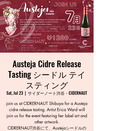
Austeja Cidre Release
Tasting シードル テイ
スティング
Sat, Jul 23
  |  
サイダーノート渋谷・CIDERNAUT
join us at CIDRERNAUT Shibuya for a Austeja
cidre release tasting. Artist Erica Ward will
join us for the event featuring her label art and
other artwork.
CIDRERNAUT渋谷にて、Austejaシードルの